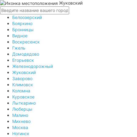
Жуковский
Белоозерский
Бояркино
Бронницы
Видное
Воскресенск
Гжель
Домодедово
Егорьевск
Железнодорожный
Жуковский
Заворово
Климовск
Коломна
Куровское
Лыткарино
Люберцы
Малино
Михнево
Москва
Ногинск